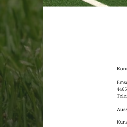
Kont
Emsc
4465
Telef
Auss
Kuns