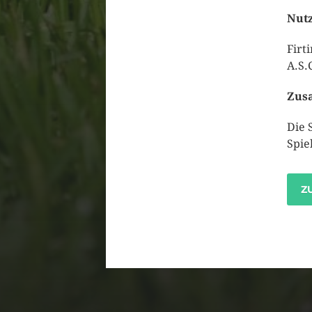
Nutz
Firt
A.S.
Zusa
Die 
Spie
Z